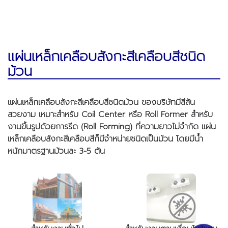
แผ่นเหล็กเคลือบสังกะสีเคลือบสีชนิด
ม้วน
แผ่นเหล็กเคลือบสังกะสีเคลือบสีชนิดม้วน ของบริษัทมีสีสัน
สวยงาม เหมาะสำหรับ Coil Center หรือ Roll Former สำหรับ
งานขึ้นรูปด้วยการรีด (Roll Forming) ที่ความยาวไม่จำกัด แผ่น
เหล็กเคลือบสังกะสีเคลือบสีก็มีจำหน่ายชนิดเป็นม้วน โดยมีน้ำ
หนักมาตรฐานม้วนละ 3-5 ตัน